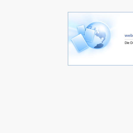
web
Die D